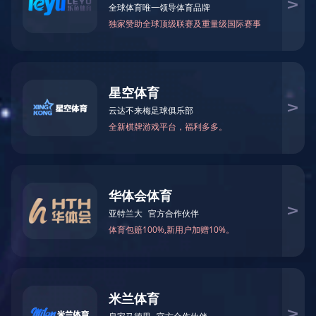
产品中心
华体会体育官方网站-华体会体育(中国)
产品中心
新品
产品中心
高脚杯
水晶杯
分酒器