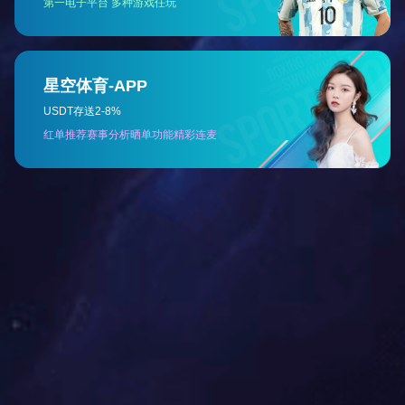
日式彩虹款电镀高脚杯
350ML高脚杯