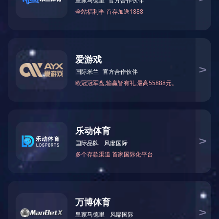
把杯
壶
水杯
碗
小酒杯
花瓶
烟缸
旅游纪念品
礼品套具
LOGO定制