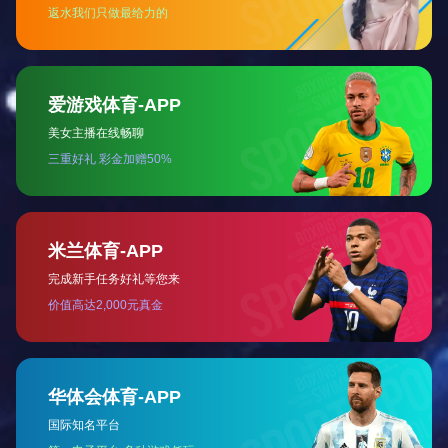
日式彩虹款电镀高脚杯
了解更多
方口钻石纹玻璃直杯
了解更多