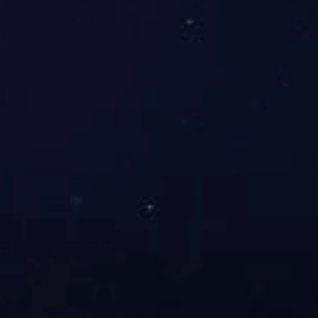
Richsun houseware limited is a
comprehensive household goods
manufacturer that producing and processing
of daily use glass, plastic, hardware, paper
flower, ...
了解更多