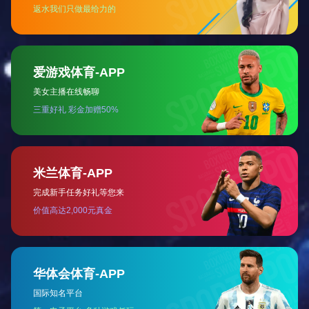
图、温度提示、品牌可视化” 的独特优势，打造沉浸式饮用体验。
无论是低温显现品牌 LOGO、主题图案，还是智能提示最佳饮用温
度，都能瞬间提升氛围感与话题度，强化用户记忆点与传播力。兼
具颜值、趣味与实用性的变色啤酒杯，正成为餐饮引流、活动造
势、礼品定制、品牌升级的热门选择。
2026 啤酒杯行业新趋势，以科技赋能场景，用创意驱动消费，变
色啤酒杯助力品牌抢占市场先机，开启品质与体验双升级的新时
代。我们富晶玻璃公司集团旗下创意家居玻璃变色杯工厂，正开足
马力，以专业的工匠精神，严苛的品质管理，提供一条龙的定制生
产服务，广迎世界客商，携手为变色杯的商业应用生态经济生活，
做出自己的一份贡献！2026年必再创辉煌！
我们真诚期待与贵公司建立友好的长期