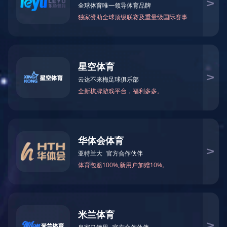
新闻
华体会体育官方网站-华体会体育(中国)
新闻
华体会体育官方网站
新闻
华体会体育官方网站
行业新闻